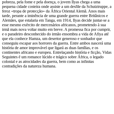
pobreza, pela fome e pela doença, o jovem Ilyas chega a uma
pequena cidade costeira onde assiste a um desfile da Schutztruppe, a
feroz «tropa de protecção» da África Oriental Alemã. Anos mais
tarde, perante a iminência de uma grande guerra entre Britânicos e
Alemães, que estalaria em Tanga, em 1914, Ilyas decide juntar-se a
esse mesmo exército de mercenários africanos, prometendo à sua
irmã mais nova voltar muito em breve. A promessa fica por cumprir,
e o paradeiro desconhecido do irmão ensombra a vida de Afiya até
que ela conhece Hamza, um desertor generoso e sonhador que
conseguiu escapar aos horrores da guerra. Entre ambos nascerá uma
história de amor improvável que ligará as duas famílias, e os
continentes africano e europeu. Entrelaçando história e ficção, Vidas
Seguintes é um romance lúcido e trágico sobre África, o legado
colonial e as atrocidades da guerra, bem como as infinitas
contradições da natureza humana.