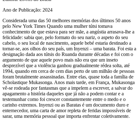
Ano de Publicação
: 2024
Considerada uma das 50 melhores memórias dos últimos 50 anos
pelo New York Times Quando uma mulher tútsi tomava
conhecimento de que estava para ser mãe, a angústia arrasava-lhe a
felicidade: sabia que, pelo formato do seu nariz, o aspeto do seu
cabelo, o seu local de nascimento, aquele bebé estaria destinado a
tornar-se, aos olhos do seu país, um Inyenzi – uma barata. Foi esta a
designação dada aos tútsis do Ruanda durante décadas e foi com o
argumento de que aquele povo mais não era que um inseto
desprezível que a violência ganhou gradualmente rédea solta, até
1994, quando em cerca de cem dias perto de um milhão de pessoas
foram brutalmente assassinadas. Entre elas, quase toda a família de
Scholastique Mukasonga. Anos mais tarde, em França, Mukasonga
vê-se rodeada por fantasmas que a impelem a escrever, a salvar do
apagamento a história daqueles que já não a podem contar e a
testemunhar como foi crescer constantemente entre o medo e o
carinho extremos. Inyenzi ou as Baratas é um documento duro e
enternecedor, uma carta de amor repleta de feridas impossíveis de
sarar, uma memória pessoal que importa enfrentar coletivamente.